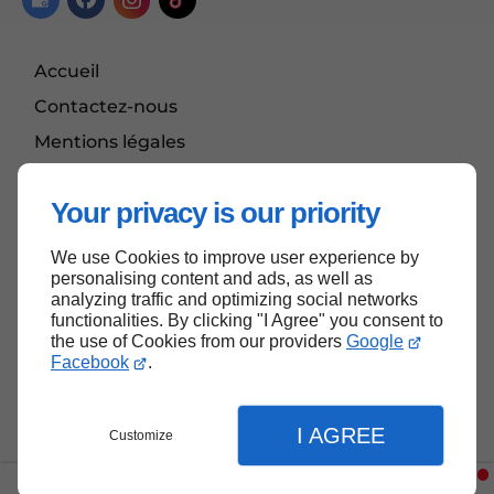
Accueil
Contactez-nous
Mentions légales
Plan du site
Your privacy is our priority
We use Cookies to improve user experience by
Haut de page
personalising content and ads, as well as
analyzing traffic and optimizing social networks
functionalities. By clicking "I Agree" you consent to
the use of Cookies from our providers
Google
Facebook
.
I AGREE
Customize