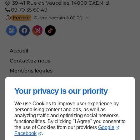
39-41 Rue de Vaucelles,
14000
CAEN
09 70 35 60 49
Fermé
⋅ Ouvre demain à 09:00
Accueil
Contactez-nous
Mentions légales
Plan du site
Your privacy is our priority
We use Cookies to improve user experience by
Haut de page
personalising content and ads, as well as
analyzing traffic and optimizing social networks
functionalities. By clicking "I Agree" you consent to
the use of Cookies from our providers
Google
Facebook
.