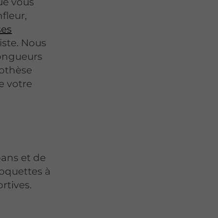
ue vous
fleur,
ses
iste. Nous
longueurs
rothèse
e votre
bans et de
coquettes à
rtives.