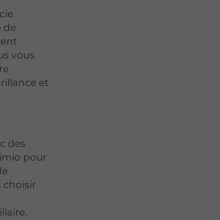
cie
e de
dent
us vous
re
rillance et
c des
imio pour
de
 choisir
laire.