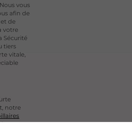
. Nous vous
us afin de
 et de
à votre
a Sécurité
 tiers
e vitale,
ciable
urte
, notre
llaires
déquat.