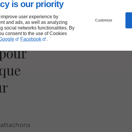
udes de
cy is our priority
 plus
ne tenue
 improve user experience by
Customize
nt and ads, as well as analyzing
.
ng social networks functionalities. By
you consent to the use of Cookies
Google
Facebook
.
 pour
ique
ur
s attachons