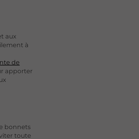
et aux
ilement à
nte de
r apporter
ux
de bonnets
iter toute