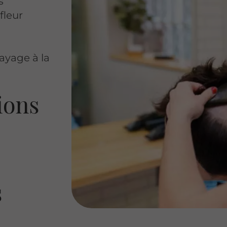
s
fleur
ayage à la
ions
s