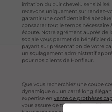
irritation du cuir chevelu sensibilisé
recevons uniquement sur rendez-vo
garantir une confidentialité absolue
consacrer tout le temps nécessaire 
écoute. Notre agrément auprès de l
sociale vous permet de bénéficier du
payant sur présentation de votre cart
un soulagement administratif appré
pour nos clients de Honfleur.
Que vous recherchiez une coupe co
dynamique ou un carré long élégant
expertise en
vente de prothèses capi
vous assure de trouver le modèle a