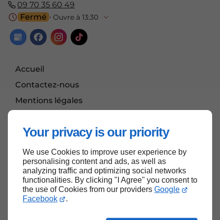
09 70 35 60 49
Fermé
⋅ Ouvre à 13:30
Accueil
Contactez-nous
Mentions légales
Plan du site
Your privacy is our priority
We use Cookies to improve user experience by
Haut de page
personalising content and ads, as well as
analyzing traffic and optimizing social networks
functionalities. By clicking "I Agree" you consent to
the use of Cookies from our providers
Google
Facebook
.