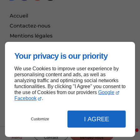
Accueil
Contactez-nous
Mentions légales
Plan du site
Your privacy is our priority
We use Cookies to improve user experience by
Haut de page
personalising content and ads, as well as
analyzing traffic and optimizing social networks
functionalities. By clicking "I Agree" you consent to
the use of Cookies from our providers
Google
Facebook
.
I AGREE
Customize
Menu
Contact
Rendez-vous