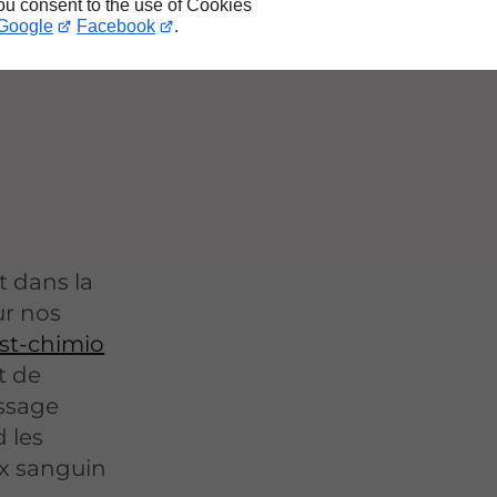
you consent to the use of Cookies
roche
Google
Facebook
.
 dans la
ur nos
st-chimio
t de
ssage
 les
ux sanguin