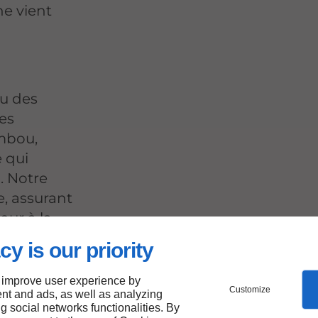
e vient
ou des
les
ambou,
e qui
u. Notre
, assurant
our à la
cy is our priority
 improve user experience by
ort
Customize
nt and ads, as well as analyzing
ng social networks functionalities. By