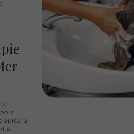
t
apie
Mer
ent
 pour
e après la
nt à