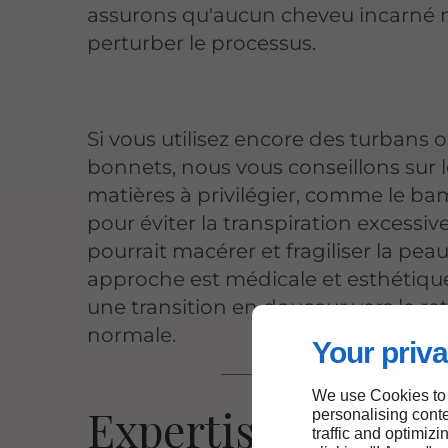
assurons qu'aucun cheveu incarné n
perturber le processus.
Si vous utilisez encore des turbans 
bonnets, nous vous conseillons sur 
matières à privilégier, comme le b
pour éviter la transpiration excessiv
pourrait macérer et fragiliser la pea
approche est médicale et esthétique
une transition en douceur vers le ret
normale.
Your priva
We use Cookies to
Expertise en conf
personalising conte
traffic and optimizi