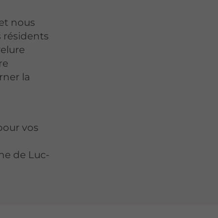
 et nous
 résidents
elure
re
rner la
pour vos
e de Luc-