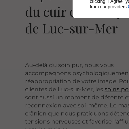
clicking "I Agree" 
du cuir chevelu p
from our providers
de Luc-sur-Mer
Au-delà du soin pur, nous vous
accompagnons psychologiquement
réappropriation de votre image. Po
clientes de Luc-sur-Mer, les
soins po
sont aussi un moment de détente e
reconnexion avec soi-même. Le ma
crânien que nous pratiquons détend
tensions nerveuses et favorise l'affl