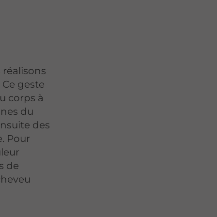
 réalisons
. Ce geste
u corps à
fines du
ensuite des
e. Pour
uleur
s de
 cheveu