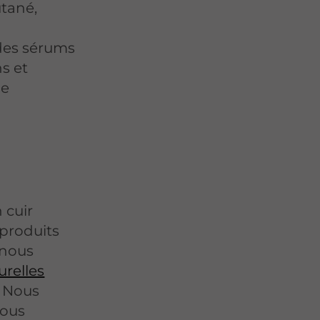
utané,
des sérums
ns et
de
 cuir
produits
 nous
urelles
. Nous
nous