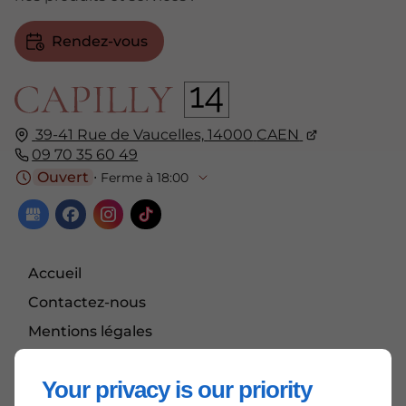
Rendez-vous
39-41 Rue de Vaucelles,
14000
CAEN
09 70 35 60 49
Ouvert
⋅ Ferme à 18:00
Accueil
Contactez-nous
Mentions légales
Plan du site
Your privacy is our priority